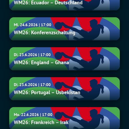
WM26: Ecuador – Deutschland
–
Deutschland
WM26:
Mi. 24.6.2026 | 17:00
Konferenzschaltung
WM26: Konferenzschaltung
WM26:
Di. 23.6.2026 | 17:00
England
WM26: England – Ghana
–
Ghana
WM26:
Di. 23.6.2026 | 17:00
Portugal
WM26: Portugal – Usbekistan
–
Usbekistan
WM26:
Mo. 22.6.2026 | 17:00
Frankreich
WM26: Frankreich – Irak
–