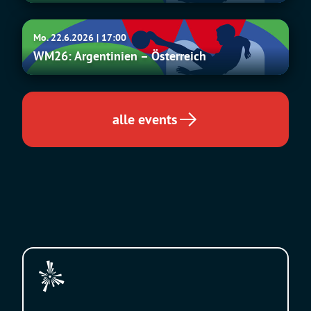
Irak
WM26:
Mo. 22.6.2026 | 17:00
Argentinien
WM26: Argentinien – Österreich
–
Österreich
alle events