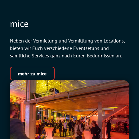
t
H
e
o
l
mice
s
t
e
Neben der Vermietung und Vermittlung von Locations,
l
bieten wir Euch verschiedene Eventsetups und
sämtliche Services ganz nach Euren Bedürfnissen an.
mehr zu mice