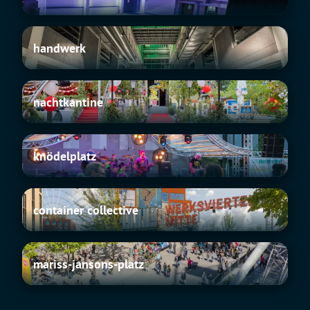
handwerk
handwerk
nachtkantine
nachtkantine
knödelplatz
knödelplatz
container
container collective
collective
mariss-
mariss-jansons-platz
jansons-
platz