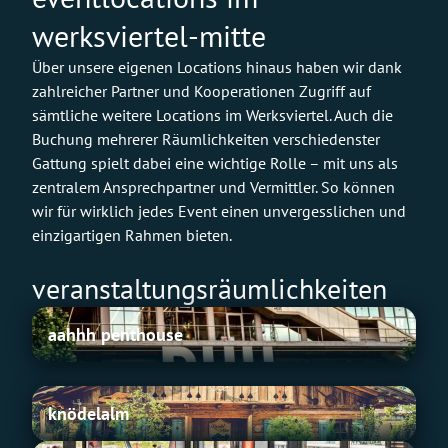
werksviertel-mitte
Über unsere eigenen Locations hinaus haben wir dank
zahlreicher Partner und Kooperationen Zugriff auf
sämtliche weitere Locations im Werksviertel. Auch die
Buchung mehrerer Räumlichkeiten verschiedenster
Gattung spielt dabei eine wichtige Rolle – mit uns als
zentralem Ansprechpartner und Vermittler. So können
wir für wirklich jedes Event einen unvergesslichen und
einzigartigen Rahmen bieten.
veranstaltungsräumlichkeiten
a
aahhh penthouse
a
h
h
K
knödelalm
h
n
p
ö