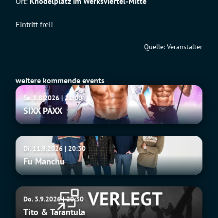
Ort:
Knödelplatz im Werksviertel-Mitte
Eintritt frei!
Quelle: Veranstalter
weitere kommende events
SIXX
Sa. 8.8.2026 | 21:00
PAXX
SIXX PAXX
Fu
Di. 11.8.2026 | 20:30
Manchu
Fu Manchu
Tito
Do. 3.9.2026 | 20:30
&
Tito & Tarantula
Tarantula