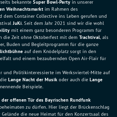
llseits bekannte
Super Bowl-Party
in unserer
en Weihnachtsmarkt
im Rahmen des
dem Container Collective ins Leben gerufen und
stival
JuKi
. Seit dem Jahr 2021 sind wir die wohl
ility
mit einem ganz besonderen Programm für
ten die Zeit ohne Oktoberfest mit dem
Trachtival
, als
ler, Buden und Begleitprogramm für die ganze
ilichtbühne
auf dem Knödelplatz sorgt in den
lfalt und einem bezaubernden Open Air-Flair für
 und Politikinteressierte im Werksviertel-Mitte auf
 die
Lange Nacht der Musik
oder auch die
Lange
 nennende Beispiele.
 der offenen Tür des Bayrischen Rundfunk
beheimaten zu dürfen. Hier liegt der Brückenschlag
er Gelände die neue Heimat für den Konzertsaal des