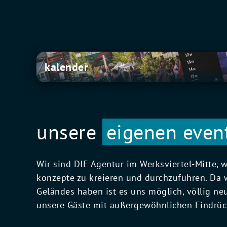
K
kalender
a
l
e
n
unsere
eigenen even
d
e
r
Wir sind DIE Agentur im Werksviertel-Mitte, 
konzepte zu kreieren und durchzuführen. Da w
Geländes haben ist es uns möglich, völlig ne
unsere Gäste mit außergewöhnlichen Eindrück