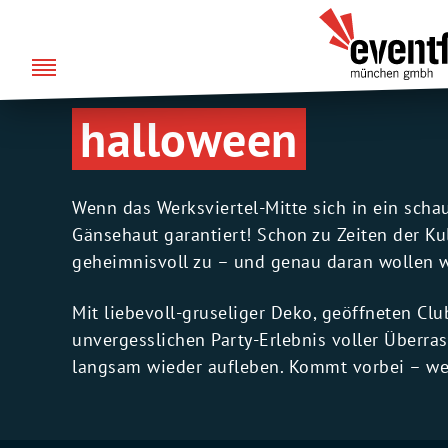
Zum
über uns
Eventfabrik
Inhalt
München
springen
halloween
Wenn das Werksviertel-Mitte sich in ein scha
Gänsehaut garantiert! Schon zu Zeiten der Ku
geheimnisvoll zu – und genau daran wollen 
Mit liebevoll-gruseliger Deko, geöffneten C
unvergesslichen Party-Erlebnis voller Überra
langsam wieder aufleben. Kommt vorbei – wen