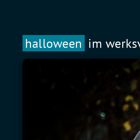
halloween
im werksv