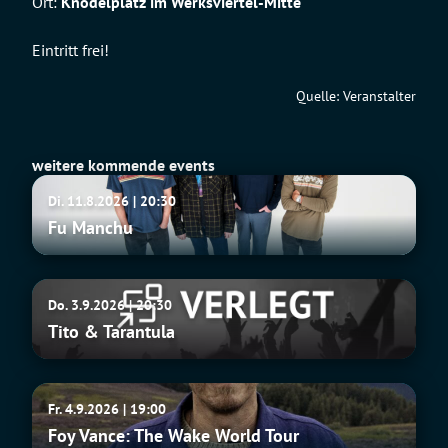
Ort:
Knödelplatz im Werksviertel-Mitte
Eintritt frei!
Quelle: Veranstalter
weitere kommende events
Fu
Di. 11.8.2026 | 20:30
Manchu
Fu Manchu
Tito
Do. 3.9.2026 | 20:30
&
Tito & Tarantula
Tarantula
Foy
Fr. 4.9.2026 | 19:00
Vance:
Foy Vance: The Wake World Tour
The