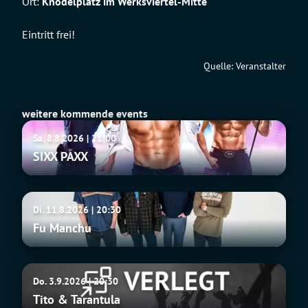
Ort:
Knödelplatz im Werksviertel-Mitte
Eintritt frei!
Quelle: Veranstalter
weitere kommende events
SIXX
Sa. 8.8.2026 | 21:00
PAXX
SIXX PAXX
Fu
Di. 11.8.2026 | 20:30
Manchu
Fu Manchu
Tito
Do. 3.9.2026 | 20:30
&
Tito & Tarantula
Tarantula