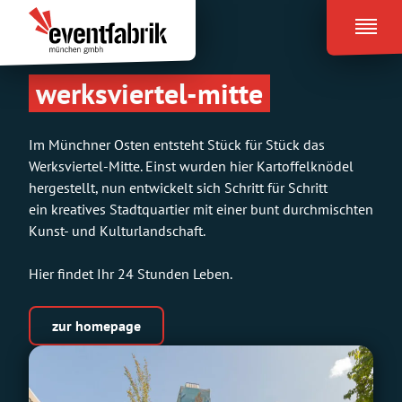
Zum
Eventfabrik
Inhalt
München
springen
werksviertel-mitte
Im Münchner Osten entsteht Stück für Stück das
Werksviertel-Mitte. Einst wurden hier Kartoffelknödel
hergestellt, nun entwickelt sich Schritt für Schritt
ein kreatives Stadtquartier mit einer bunt durchmischten
Kunst- und Kulturlandschaft.
Hier findet Ihr 24 Stunden Leben.
z
ur
homepage