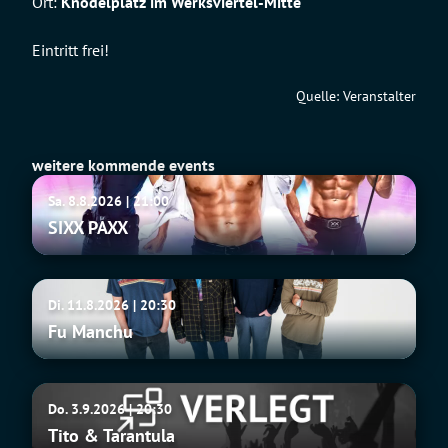
Ort:
Knödelplatz im Werksviertel-Mitte
Eintritt frei!
Quelle: Veranstalter
weitere kommende events
SIXX
Sa. 8.8.2026 | 21:00
PAXX
SIXX PAXX
Fu
Di. 11.8.2026 | 20:30
Manchu
Fu Manchu
Tito
Do. 3.9.2026 | 20:30
&
Tito & Tarantula
Tarantula