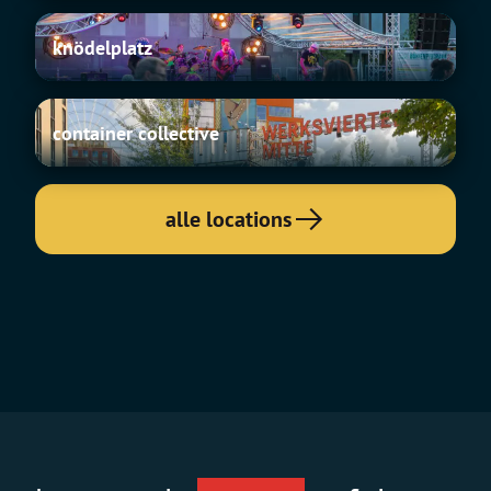
knödelplatz
knödelplatz
container
container collective
collective
alle locations