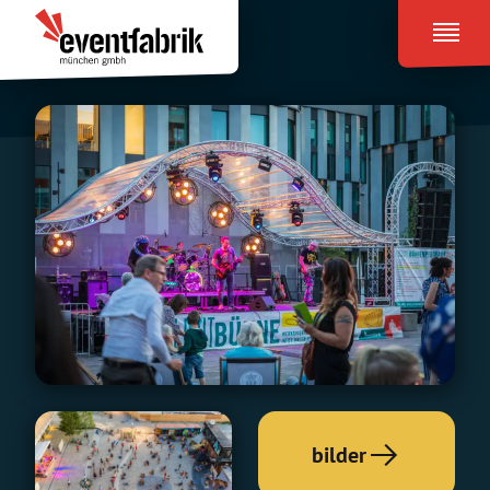
Zum
Eventfabrik
Inhalt
München
springen
bilder