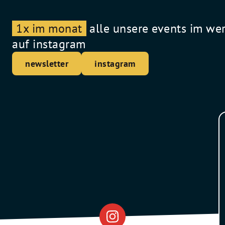
1x im monat
alle unsere events im we
auf instagram
newsletter
instagram