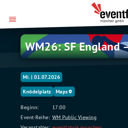
Zum
über uns
Eventfabrik
Inhalt
München
springen
WM26:
WM26: SF England 
SF
England
–
DR
Kongo
Mi. | 01.07.2026
Knödelplatz
Maps
Beginn:
17:00
Event-Reihe:
WM Public Viewing
Veranstalter:
eventfabrik münchen