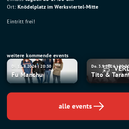
Ort:
Knödelplatz im Werksviertel-Mitte
Eintritt frei!
weitere kommende events
Fu
Tito
Di. 11.8.2026 | 20:30
Do. 3.9.2026 | 20:3
Manchu
&
Fu Manchu
Tito & Taran
Tarantula
alle events