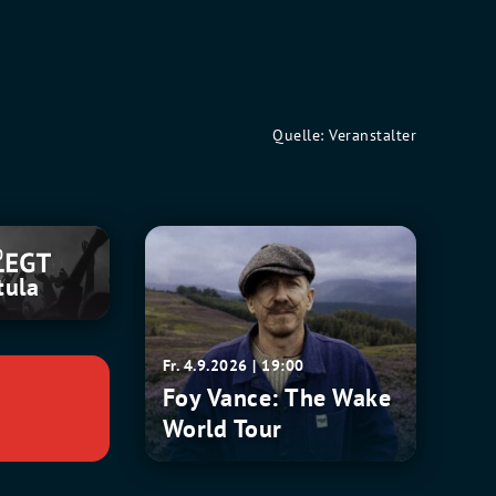
Quelle: Veranstalter
Foy
0
Vance:
tula
The
Wake
World
Fr. 4.9.2026 | 19:00
Tour
Foy Vance: The Wake
World Tour