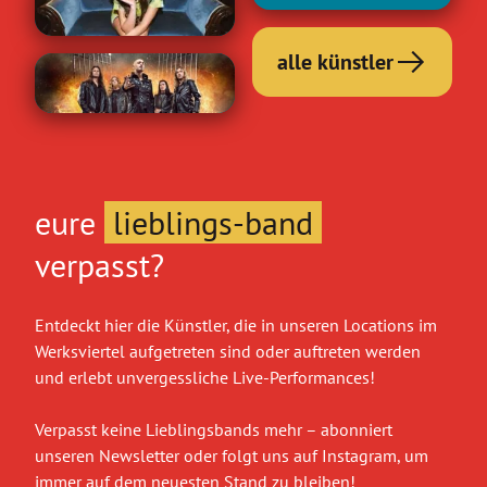
r
i
l
Kelly Clarkson
i
n
Nina Chuba
alle künstler
l
B
s
a
y
e
e
C
C
a
Beast in Black
A
h
l
s
v
u
a
t
e
eure
lieblings-band
b
r
i
n
a
verpasst?
k
n
u
s
B
e
o
Entdeckt hier die Künstler, die in unseren Locations im
l
Werksviertel aufgetreten sind oder auftreten werden
n
a
und erlebt unvergessliche Live-Performances!
c
k
Verpasst keine Lieblingsbands mehr – abonniert
unseren Newsletter oder folgt uns auf Instagram, um
immer auf dem neuesten Stand zu bleiben!