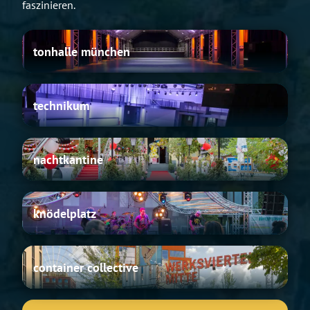
faszinieren.
tonhalle
tonhalle münchen
münchen
technikum
technikum
nachtkantine
nachtkantine
knödelplatz
knödelplatz
container
container collective
collective