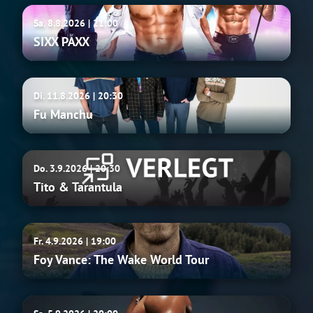
SIXX
Sa. 8.8.2026 | 21:00
PAXX
SIXX PAXX
Fu
Di. 11.8.2026 | 20:30
Manchu
Fu Manchu
Tito
Do. 3.9.2026 | 20:30
&
Tito & Tarantula
Tarantula
Foy
Fr. 4.9.2026 | 19:00
Vance:
Foy Vance: The Wake World Tour
The
Wake
World
Farid