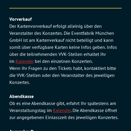
Der Kauf von Getränken ist nur gegen Bargeld
möglich,
keine Kartenzahlung
.
Vorverkauf
Der Getränkeausschank erfolgt unter Berücksichtigung
Der Kartenvorverkauf erfolgt alleinig über den
des Jugendschutzgesetzes. Ein Altersnachweis kann
Veranstalter des Konzertes. Die Eventfabrik München
vom Personal verlangt werden, tragt demzufolge bitte
GmbH ist am Kartenverkauf nicht beteiligt und kann
einen Ausweis oder Führerschein bei Euch.
somit über verfügbare Karten keine Infos geben. Infos
über die teilnehmenden VVK-Stellen erhaltet Ihr
im
Kalender
bei den einzelnen Konzerten.
Wenn Ihr Fragen zu den Tickets habt, kontaktiert bitte
die VVK-Stellen oder den Veranstalter des jeweiligen
Konzertes.
Abendkasse
Ob es eine Abendkasse gibt, erfahrt Ihr spätestens am
Veranstaltungstag im
Kalender
. Die Abendkasse öffnet
zur angegebenen Einlasszeit des jeweiligen Konzertes.