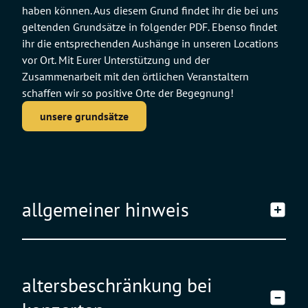
haben können. Aus diesem Grund findet ihr die bei uns
geltenden Grundsätze in folgender PDF. Ebenso findet
ihr die entsprechenden Aushänge in unseren Locations
vor Ort. Mit Eurer Unterstützung und der
Zusammenarbeit mit den örtlichen Veranstaltern
schaffen wir so positive Orte der Begegnung!
unsere grundsätze
allgemeiner hinweis
Den Anweisungen von sämtlichem Personal ist in jedem
altersbeschränkung bei
Fall Folge zu leisten!