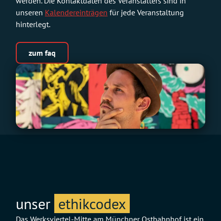
werden. Die Kontaktdaten des Veranstalters sind in
unseren
Kalendereinträgen
für jede Veranstaltung
hinterlegt.
zum faq
unser
ethikcodex
Das Werksviertel-Mitte am Münchner Ostbahnhof ist ein