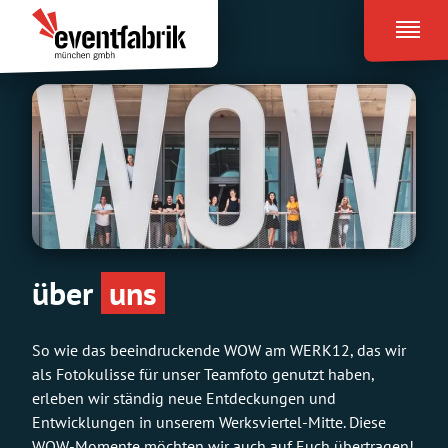
Zum
Eventfabrik
Inhalt
München
springen
über
uns
So wie das beeindruckende WOW am WERK12, das wir
als Fotokulisse für unser Teamfoto genutzt haben,
erleben wir ständig neue Entdeckungen und
Entwicklungen in unserem Werksviertel-Mitte. Diese
WOW-Momente möchten wir auch auf Euch übertragen!