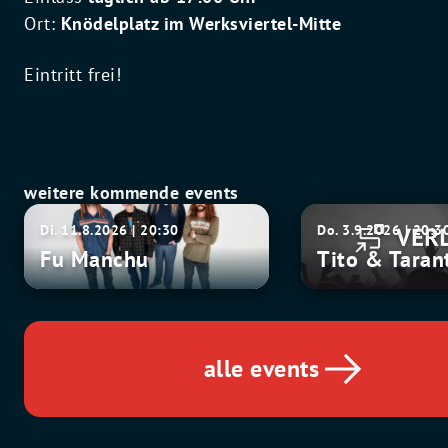
Ort:
Knödelplatz im Werksviertel-Mitte
Eintritt frei!
weitere kommende events
Fu
Tito
Di. 11.8.2026 | 20:30
Do. 3.9.2026 | 20:3
Manchu
&
Fu Manchu
Tito & Taran
Tarantula
alle events