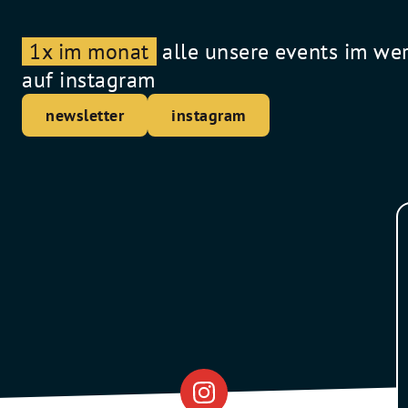
1x im monat
alle unsere events im we
auf instagram
newsletter
instagram