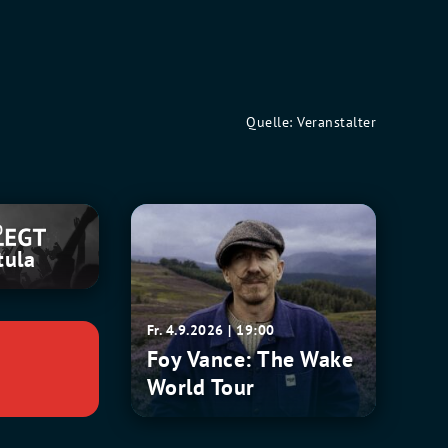
Quelle: Veranstalter
Foy
0
Vance:
tula
The
Wake
World
Fr. 4.9.2026 | 19:00
Tour
Foy Vance: The Wake
World Tour