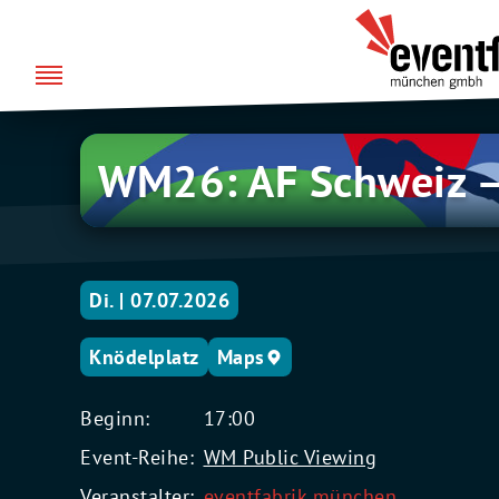
Zum
über uns
Eventfabrik
Inhalt
München
springen
WM26:
WM26: AF Schweiz 
AF
Schweiz
–
Kolumbien
Di. | 07.07.2026
Knödelplatz
Maps
Beginn:
17:00
Event-Reihe:
WM Public Viewing
Veranstalter:
eventfabrik münchen