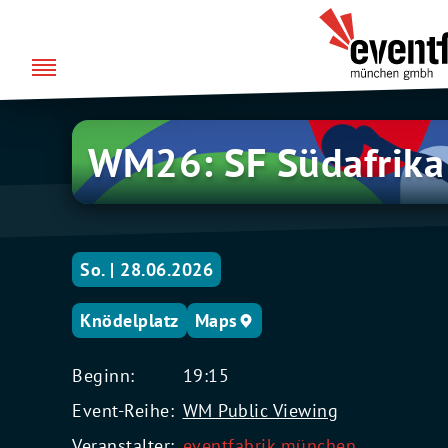
Zum
über uns
Eventfabrik
Inhalt
München
springen
WM26:
WM26: SF Südafrika
SF
Südafrika
–
Kanada
So. | 28.06.2026
Knödelplatz
Maps
Beginn:
19:15
Event-Reihe:
WM Public Viewing
Veranstalter:
eventfabrik münchen