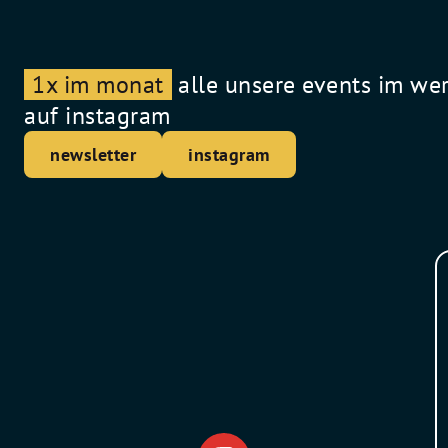
1x im monat
alle unsere events im we
auf instagram
newsletter
instagram