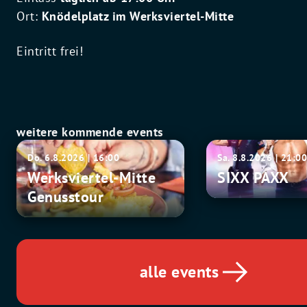
Ort:
Knödelplatz im Werksviertel-Mitte
Eintritt frei!
weitere kommende events
Werksviertel-
SIXX
Do. 6.8.2026 | 16:00
Sa. 8.8.2026 | 21:0
Mitte
PAXX
Werksviertel-Mitte
SIXX PAXX
Genusstour
Genusstour
alle events