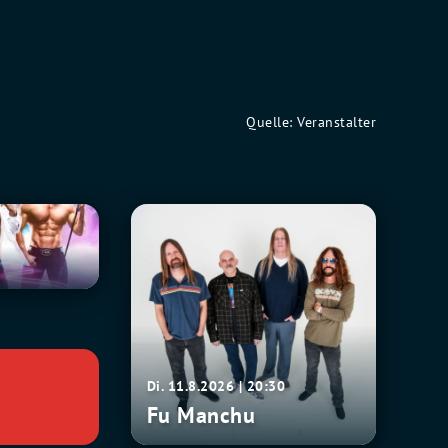
Quelle: Veranstalter
Fu
0
Manchu
Di. 11.8.2026 | 20:30
Fu Manchu