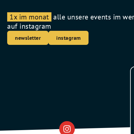
1x im monat
alle unsere events im we
auf instagram
newsletter
instagram