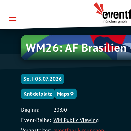
Zum
über uns
Eventfabrik
Inhalt
München
springen
WM26:
WM26: AF Brasilien
AF
Brasilien
–
Norwegen
So. | 05.07.2026
Knödelplatz
Maps
Beginn:
20:00
Event-Reihe:
WM Public Viewing
Veranstalter:
eventfabrik münchen