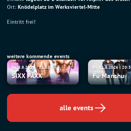
Ort:
Knödelplatz im Werksviertel-Mitte
Eintritt frei!
weitere kommende events
SIXX
Fu
Sa. 8.8.2026 | 21:00
Di. 11.8.2026 | 20:
PAXX
Manchu
SIXX PAXX
Fu Manchu
alle events