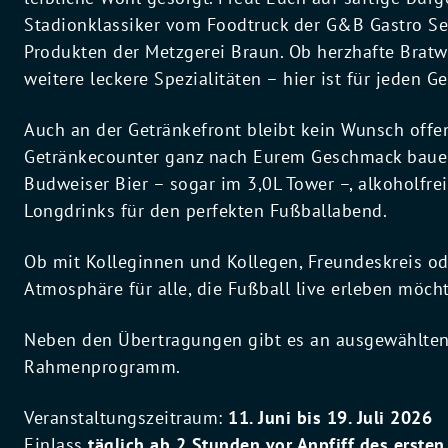
Stadionklassiker vom Foodtruck der G&B Gastro Se
Produkten der Metzgerei Braun. Ob herzhafte Bratw
weitere leckere Spezialitäten – hier ist für jeden 
Auch an der Getränkefront bleibt kein Wunsch off
Getränkecounter ganz nach Eurem Geschmack bauen 
Budweiser Bier – sogar im 3,0L Tower –, alkoholfrei
Longdrinks für den perfekten Fußballabend.
Ob mit Kolleginnen und Kollegen, Freundeskreis od
Atmosphäre für alle, die Fußball live erleben möch
Neben den Übertragungen gibt es an ausgewählten
Rahmenprogramm.
Veranstaltungszeitraum:
11. Juni bis 19. Juli 2026
Einlass
täglich ab 2 Stunden vor Anpfiff des ersten