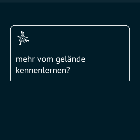
mehr vom gelände
kennenlernen?
Wow, was wird denn hier gebaut? Was war hier
eigentlich früher? Und wo genau grasen jetzt die
Schafe? All das erlebt und erfahrt Ihr in unseren
Werksviertel-Mitte Führungen.
geländeführungen