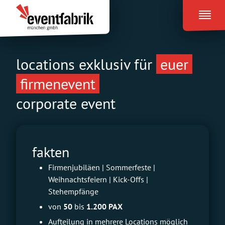
Zum
Eventfabrik
Inhalt
München
springen
locations exklusiv für
euer
firmenevent
corporate event
fakten
Firmenjubiläen | Sommerfeste |
Weihnachtsfeiern | Kick-Offs |
Stehempfänge
von
50
bis
1.200 PAX
Aufteilung in mehrere Locations möglich