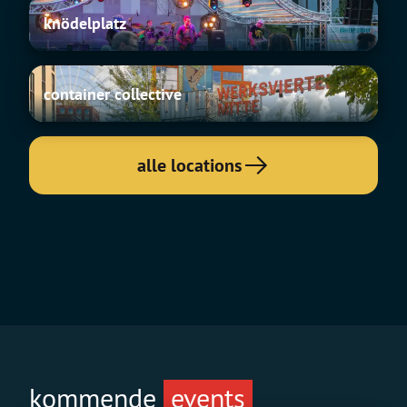
knödelplatz
knödelplatz
container
container collective
collective
alle locations
kommende
events