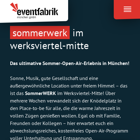
Zum
Eventfabrik
Inhalt
München
springen
sommerwerk
im
werksviertel-mitte
Das ultimative Sommer-Open-Air-Erlebnis in München!
Sonne, Musik, gute Gesellschaft und eine
außergewöhnliche Location unter freiem Himmel – das
ist das
SommerWERK
im Werksviertel-Mitte! Über
mehrere Wochen verwandelt sich der Knödelplatz in
den Place-to-be für alle, die die warme Jahreszeit in
vollen Zügen genießen wollen. Egal ob mit Familie,
Freunden oder Kollegen – hier erwartet euch ein
abwechslungsreiches, kostenfreies Open-Air-Programm
voller Unterhaltung und Entspannung.