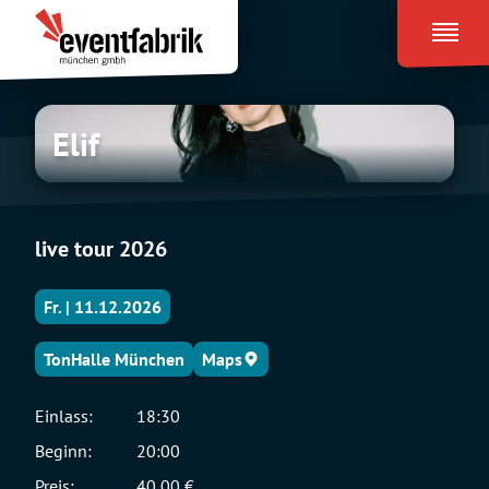
Zum
Eventfabrik
Inhalt
München
springen
Elif
Elif
live tour 2026
Fr. | 11.12.2026
TonHalle München
Maps
Einlass:
18:30
Beginn:
20:00
Preis:
40,00 €