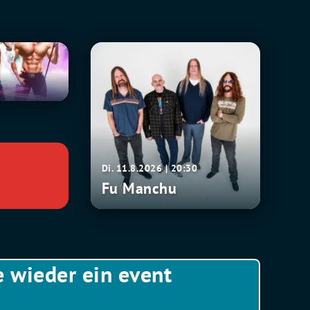
Fu
0
Manchu
Di. 11.8.2026 | 20:30
Fu Manchu
e wieder ein event