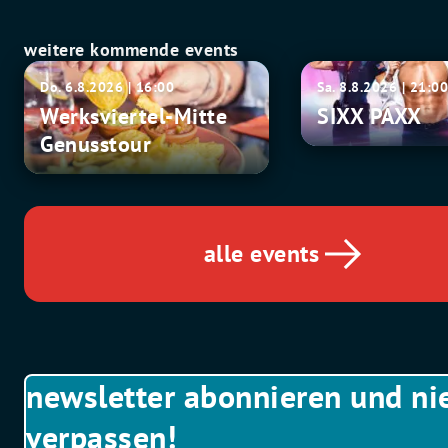
weitere kommende events
Werksviertel-
SIXX
Do. 6.8.2026 | 16:00
Sa. 8.8.2026 | 21:0
Mitte
PAXX
Werksviertel-Mitte
SIXX PAXX
Genusstour
Genusstour
alle events
newsletter abonnieren und ni
verpassen!