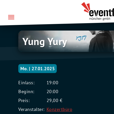
Zum
über uns
Eventfabrik
Inhalt
München
springen
Yung
Yung Yury
Yury
Mo. | 27.01.2025
Einlass:
19:00
Beginn:
20:00
Preis:
29,00 €
Veranstalter:
Konzertbüro