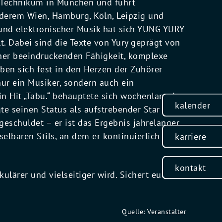
 Technikum in München und führt
nderem Wien, Hamburg, Köln, Leipzig und
 und elektronischer Musik hat sich YUNG YURY
t. Dabei sind die Texte von Yury geprägt von
ner beeindruckenden Fähigkeit, komplexe
en sich fest in den Herzen der Zuhörer
nur ein Musiker, sondern auch ein
in Hit „Tabu.“ behauptete sich wochenlang in
kalender
te seinen Status als aufstrebender Star der
geschuldet – er ist das Ergebnis jahrelanger
elbaren Stils, an dem er kontinuierlich
karriere
kontakt
kulärer und vielseitiger wird. Sichert euch
Quelle: Veranstalter