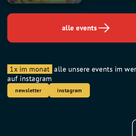
alle events
1x im monat
alle unsere events im we
auf instagram
newsletter
instagram