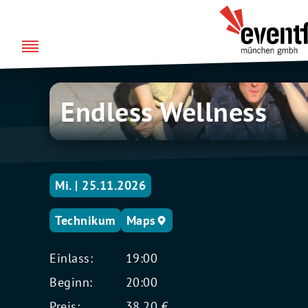
Zum
über uns
Eventfabrik
Inhalt
München
springen
Endless
Endless Wellness
Wellness
Mi. | 25.11.2026
Technikum
Maps
Einlass:
19:00
Beginn:
20:00
Preis:
38,20 €