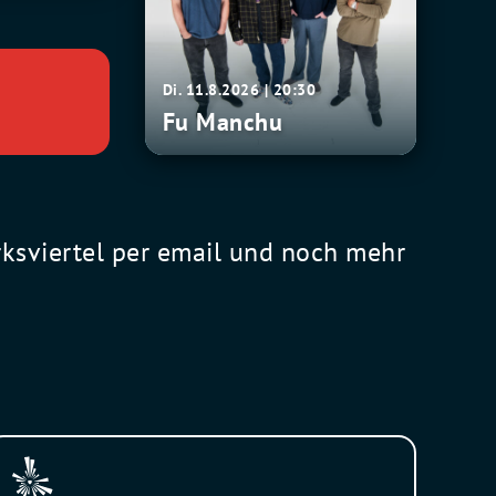
Di. 11.8.2026 | 20:30
Fu Manchu
rksviertel per email und noch mehr