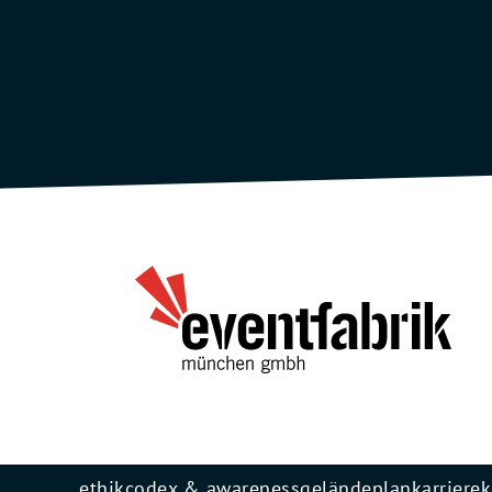
ethikcodex & awareness
geländeplan
karriere
k