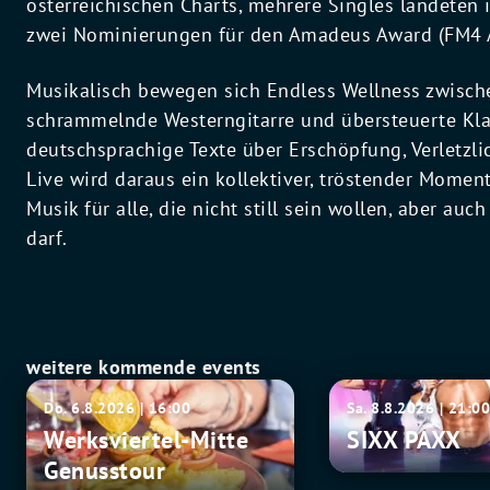
österreichischen Charts, mehrere Singles landeten 
zwei Nominierungen für den Amadeus Award (FM4 A
Musikalisch bewegen sich Endless Wellness zwischen
schrammelnde Westerngitarre und übersteuerte Klan
deutschsprachige Texte über Erschöpfung, Verletzli
Live wird daraus ein kollektiver, tröstender Momen
Musik für alle, die nicht still sein wollen, aber au
darf.
weitere kommende events
Werksviertel-
SIXX
Do. 6.8.2026 | 16:00
Sa. 8.8.2026 | 21:0
Mitte
PAXX
Werksviertel-Mitte
SIXX PAXX
Genusstour
Genusstour