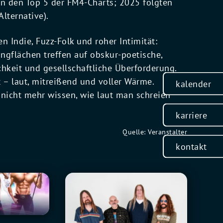
in den Top 5 der FM4-Charts; 2025 folgten
lternative).
 Indie, Fuzz-Folk und roher Intimität:
gflächen treffen auf obskur-poetische,
chkeit und gesellschaftliche Überforderung.
t – laut, mitreißend und voller Wärme.
kalender
ch nicht mehr wissen, wie laut man schreien
karriere
Quelle: Veranstalter
kontakt
Fu
0
Manchu