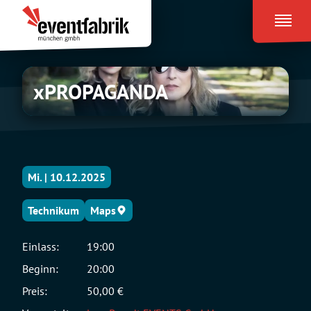
Zum
Eventfabrik
Inhalt
München
springen
xPROPAGANDA
xPROPAGANDA
Mi. | 10.12.2025
Technikum
Maps
Einlass:
19:00
Beginn:
20:00
Preis:
50,00 €