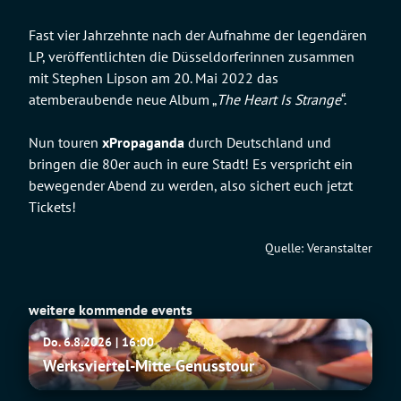
Fast vier Jahrzehnte nach der Aufnahme der legendären
LP, veröffentlichten die Düsseldorferinnen zusammen
mit Stephen Lipson am 20. Mai 2022 das
atemberaubende neue Album „
The Heart Is Strange
“.
Nun touren
xPropaganda
durch Deutschland und
bringen die 80er auch in eure Stadt! Es verspricht ein
bewegender Abend zu werden, also sichert euch jetzt
Tickets!
Quelle: Veranstalter
weitere kommende events
Werksviertel-
Do. 6.8.2026 | 16:00
Mitte
Werksviertel-Mitte Genusstour
Genusstour