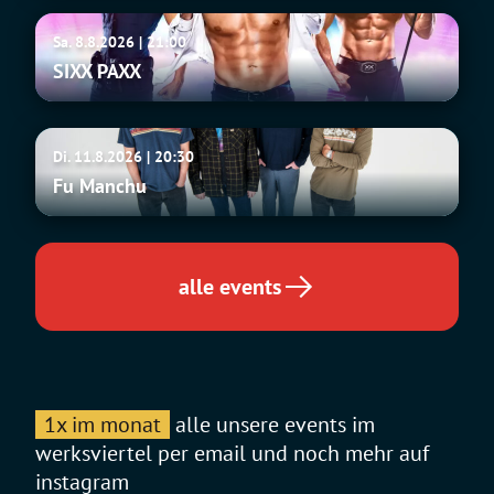
SIXX
Sa. 8.8.2026 | 21:00
PAXX
SIXX PAXX
Fu
Di. 11.8.2026 | 20:30
Manchu
Fu Manchu
alle events
1x im monat
alle unsere events im
werksviertel per email und noch mehr auf
instagram