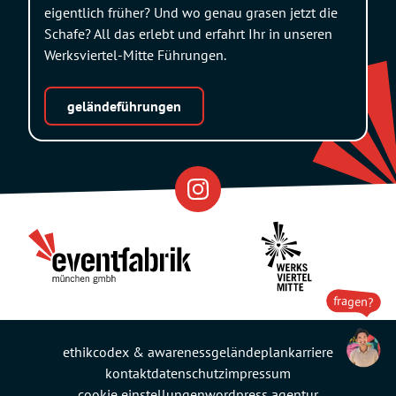
eigentlich früher? Und wo genau grasen jetzt die
Schafe? All das erlebt und erfahrt Ihr in unseren
Werksviertel-Mitte Führungen.
geländeführungen
Eventfabrik
Partner
fragen?
ethikcodex & awareness
geländeplan
karriere
kontakt
datenschutz
impressum
cookie einstellungen
wordpress agentur