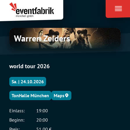
Zum
Eventfabrik
Inhalt
München
springen
Warren
Warren Zeiders
Zeiders
world tour 2026
Sa. | 24.10.2026
TonHalle München
Maps
Einlass:
19:00
Beginn:
20:00
Preis:
51,00 €