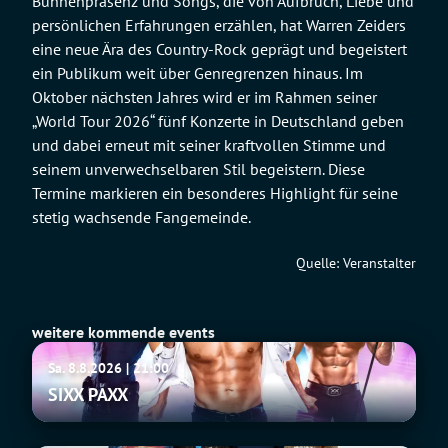
Bühnenpräsenz und Songs, die von Aufbruch, Liebe und
persönlichen Erfahrungen erzählen, hat Warren Zeiders
eine neue Ära des Country-Rock geprägt und begeistert
ein Publikum weit über Genregrenzen hinaus. Im
Oktober nächsten Jahres wird er im Rahmen seiner
„World Tour 2026“ fünf Konzerte in Deutschland geben
und dabei erneut mit seiner kraftvollen Stimme und
seinem unverwechselbaren Stil begeistern. Diese
Termine markieren ein besonderes Highlight für seine
stetig wachsende Fangemeinde.
Quelle: Veranstalter
weitere kommende events
SIXX
Sa. 8.8.2026 | 21:00
PAXX
SIXX PAXX