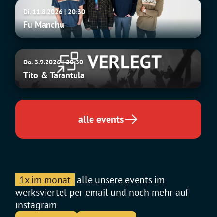
Fu
Di. 11.8.2026 | 20:30
Manchu
Fu Manchu
Tito
Do. 3.9.2026 | 20:30
&
Tito & Tarantula
Tarantula
alle events
1x im monat
alle unsere events im
werksviertel per email und noch mehr auf
instagram