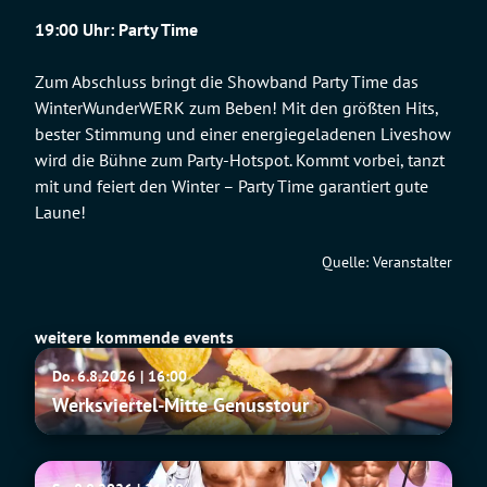
19:00 Uhr: Party Time
Zum Abschluss bringt die Showband Party Time das
WinterWunderWERK zum Beben! Mit den größten Hits,
bester Stimmung und einer energiegeladenen Liveshow
wird die Bühne zum Party-Hotspot. Kommt vorbei, tanzt
mit und feiert den Winter – Party Time garantiert gute
Laune!
Quelle: Veranstalter
weitere kommende events
Werksviertel-
Do. 6.8.2026 | 16:00
Mitte
Werksviertel-Mitte Genusstour
Genusstour
SIXX