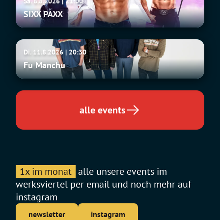
Sa. 8.8.2026 | 21:00
PAXX
SIXX PAXX
Fu
Di. 11.8.2026 | 20:30
Manchu
Fu Manchu
alle events
1x im monat
alle unsere events im
werksviertel per email und noch mehr auf
instagram
newsletter
instagram