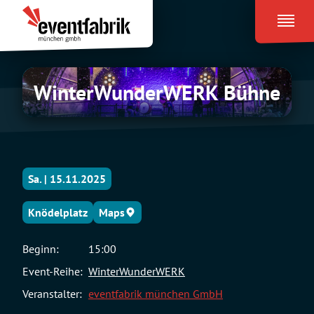
Zum
Eventfabrik
Inhalt
München
springen
WinterWunderWERK
WinterWunderWERK Bühne
Bühne
Sa. | 15.11.2025
Knödelplatz
Maps
Beginn:
15:00
Event-Reihe:
WinterWunderWERK
Veranstalter:
eventfabrik münchen GmbH