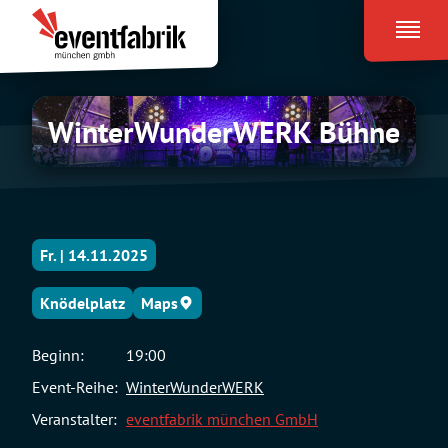
Zum
Eventfabrik
Inhalt
München
springen
WinterWunderWERK
WinterWunderWERK Bühne
Bühne
Fr. | 14.11.2025
Knödelplatz
Maps
Beginn:
19:00
Event-Reihe:
WinterWunderWERK
Veranstalter:
eventfabrik münchen GmbH