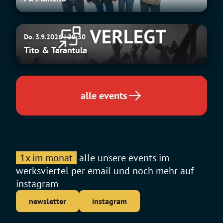
Tito
Do. 3.9.2026 | 20:30
&
Tito & Tarantula
Tarantula
alle events
1x im monat
alle unsere events im
werksviertel per email und noch mehr auf
instagram
newsletter
instagram