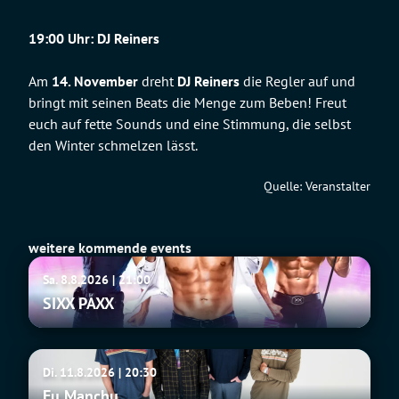
19:00 Uhr: DJ Reiners
Am
14. November
dreht
DJ Reiners
die Regler auf und
bringt mit seinen Beats die Menge zum Beben! Freut
euch auf fette Sounds und eine Stimmung, die selbst
den Winter schmelzen lässt.
Quelle: Veranstalter
weitere kommende events
SIXX
Sa. 8.8.2026 | 21:00
PAXX
SIXX PAXX
Fu
Di. 11.8.2026 | 20:30
Manchu
Fu Manchu