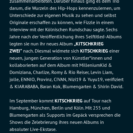
zusammenarbeiteten. Darüber hinaus ging es dem Trio
darum, die Wurzeln des Hip-Hops kennenzulernen, um
Unterschiede zur eigenen Musik zu sehen und selbst
Originale erschaffen zu können, wie Fizzle in einem
Interview mit der Kölnischen Rundschau sagte. Sechs
Jahre nach der Veröffentlichung ihres Selftitled-Albums
legten sie nun ihr neues Album
„KITSCHKRIEG
ZWEI“
nach. Diesmal widmete sich
KITSCHKRIEG
einer
neuen, jungen Generation von Künstler*innen und
kollaborierten auf dem Album mit MilleniumKid &
Domiziana, Charlize, Romy & Rio Reiser, Levin Liam,
jolle, ENNIO, Provinz, CIVAN, Nizi19 & Yuyu19, verifiziert
& KIARABABA, Baran Kok, Blumengarten & Shirin David.
Im September kommt
KITSCHKRIEG
auf Tour nach
Hamburg, München, Berlin und Köln. Mit 255 und
Blumengarten als Supports im Gepäck versprechen die
Shows die Zelebrierung ihres neuen Albums in
absoluter Live-Ekstase.