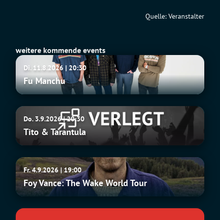
Quelle: Veranstalter
weitere kommende events
Fu
Di. 11.8.2026 | 20:30
Manchu
Fu Manchu
Tito
Do. 3.9.2026 | 20:30
&
Tito & Tarantula
Tarantula
Foy
Fr. 4.9.2026 | 19:00
Vance:
Foy Vance: The Wake World Tour
The
Wake
World