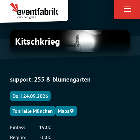
Zum
Eventfabrik
Inhalt
München
springen
Kitschkrieg
Kitschkrieg
support: 255 & blumengarten
Do. | 24.09.2026
TonHalle München
Maps
Einlass:
19:00
Beginn:
20:00