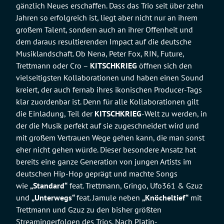
gänzlich Neues erschaffen. Dass das Trio seit über zehn
Jahren so erfolgreich ist, liegt aber nicht nur an ihrem
großem Talent, sondern auch an ihrer Offenheit und
dem daraus resultierenden Impact auf die deutsche
Musiklandschaft. Ob Nena, Peter Fox, RIN, Future,
Trettmann oder Cro –
KITSCHKRIEG
öffnen sich den
vielseitigsten Kollaborationen und haben einen Sound
kreiert, der auch fernab ihres ikonischen Producer-Tags
klar zuordenbar ist. Denn für alle Kollaborationen gilt
die Einladung, Teil der
KITSCHKRIEG
-Welt zu werden, in
der die Musik perfekt auf sie zugeschneidert wird und
mit großem Vertrauen Wege gehen kann, die man sonst
eher nicht gehen würde. Dieser besondere Ansatz hat
bereits eine ganze Generation von jungen Artists im
deutschen Hip-Hop geprägt und machte Songs
wie
„Standard“
feat. Trettmann, Gringo, Ufo361 & Gzuz
und
„Unterwegs“
feat. Jamule neben
„Knöcheltief“
mit
Trettmann und Gzuz zu den bisher größten
Streamingerfolgen des Trios. Nach Platin-