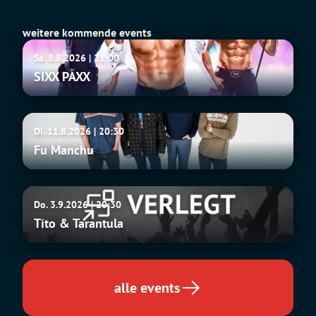
weitere kommende events
SIXX
Sa. 8.8.2026 | 21:00
PAXX
SIXX PAXX
Fu
Di. 11.8.2026 | 20:30
Manchu
Fu Manchu
Tito
Do. 3.9.2026 | 20:30
&
Tito & Tarantula
Tarantula
alle events