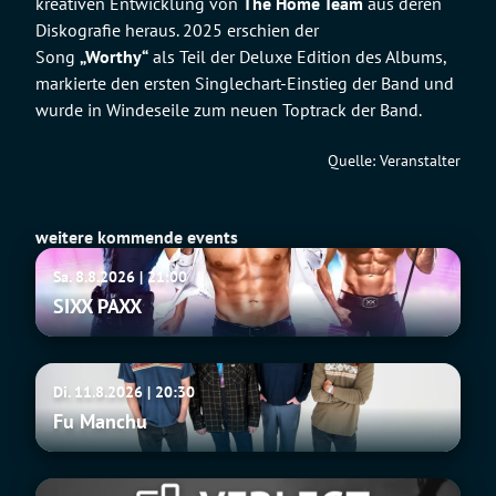
kreativen Entwicklung von
The Home Team
aus deren
Diskografie heraus. 2025 erschien der
Song
„Worthy“
als Teil der Deluxe Edition des Albums,
markierte den ersten Singlechart-Einstieg der Band und
wurde in Windeseile zum neuen Toptrack der Band.
Quelle: Veranstalter
weitere kommende events
SIXX
Sa. 8.8.2026 | 21:00
PAXX
SIXX PAXX
Fu
Di. 11.8.2026 | 20:30
Manchu
Fu Manchu
Tito