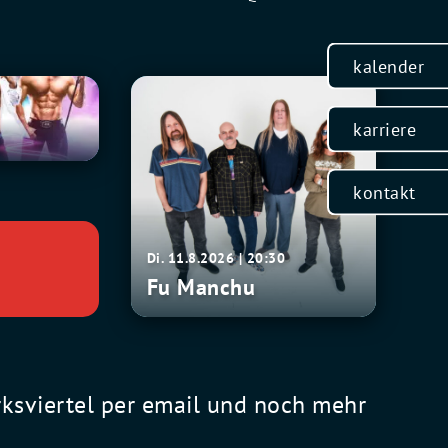
kalender
Fu
0
Manchu
karriere
kontakt
Di. 11.8.2026 | 20:30
Fu Manchu
rksviertel per email und noch mehr