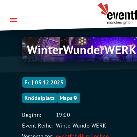
Zum
über uns
Eventfabrik
Inhalt
München
springen
WinterWunderWERK
WinterWunderWERK
Bühne
Fr. | 05.12.2025
Knödelplatz
Maps
Beginn:
19:00
Event-Reihe:
WinterWunderWERK
Veranstalter:
eventfabrik münchen