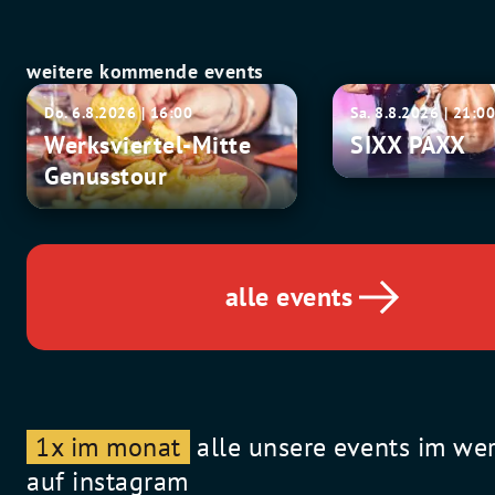
weitere kommende events
Werksviertel-
SIXX
Do. 6.8.2026 | 16:00
Sa. 8.8.2026 | 21:0
Mitte
PAXX
Werksviertel-Mitte
SIXX PAXX
Genusstour
Genusstour
alle events
1x im monat
alle unsere events im we
auf instagram