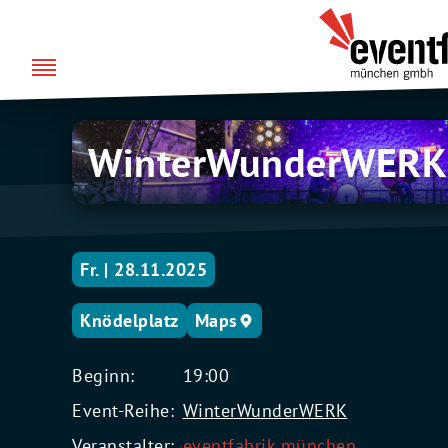
Zum
über uns
Eventfabrik
Inhalt
München
springen
WinterWunderWERK
WinterWunderWERK
Bühne
Fr. | 28.11.2025
Knödelplatz
Maps
Beginn:
19:00
Event-Reihe:
WinterWunderWERK
Veranstalter:
eventfabrik münchen