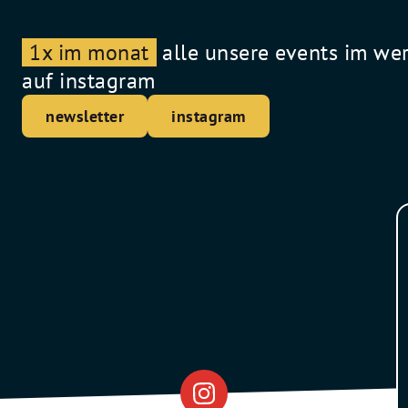
1x im monat
alle unsere events im we
auf instagram
newsletter
instagram