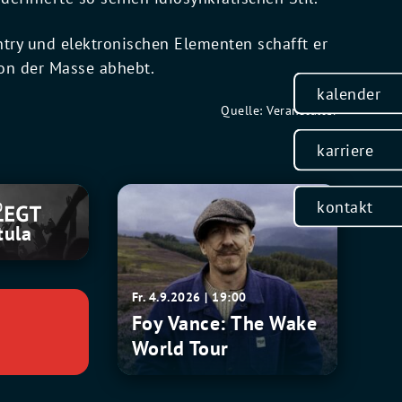
ntry und elektronischen Elementen schafft er
on der Masse abhebt.
kalender
Quelle: Veranstalter
karriere
Foy
kontakt
0
Vance:
tula
The
Wake
World
Fr. 4.9.2026 | 19:00
Tour
Foy Vance: The Wake
World Tour