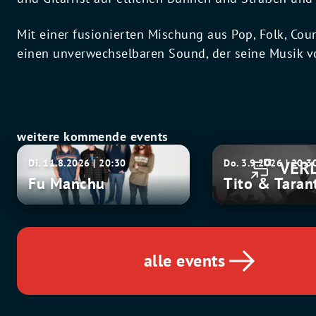
Mit einer fusionierten Mischung aus Pop, Folk, Cou
einen unverwechselbaren Sound, der seine Musik v
weitere kommende events
Fu
Tito
Di. 11.8.2026 | 20:30
Do. 3.9.2026 | 20:3
Manchu
&
Fu Manchu
Tito & Taran
Tarantula
alle events