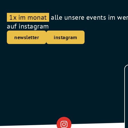
1x im monat
alle unsere events im we
auf instagram
newsletter
instagram