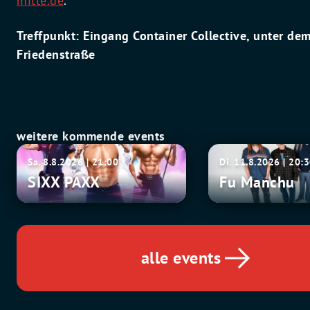
mitte.de
.
Treffpunkt: Eingang Container Collective, unter dem
Friedenstraße
weitere kommende events
SIXX
Fu
Sa. 8.8.2026 | 21:00
Di. 11.8.2026 | 20:
PAXX
Manchu
SIXX PAXX
Fu Manchu
alle events