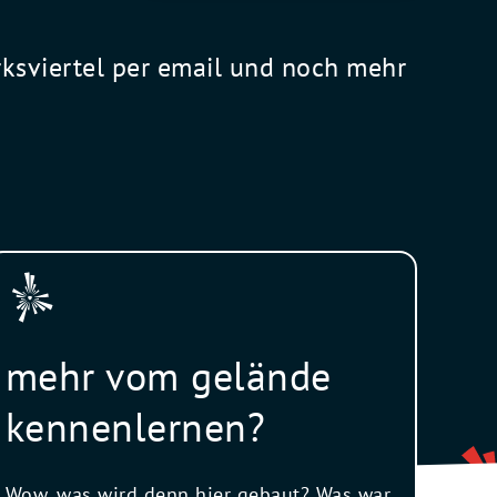
rksviertel per email und noch mehr
mehr vom gelände
kennenlernen?
Wow, was wird denn hier gebaut? Was war