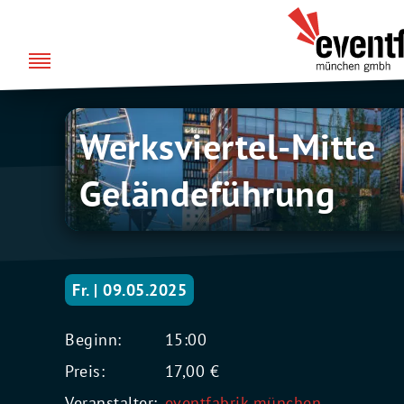
Zum
über uns
Eventfabrik
Inhalt
München
springen
Werksviertel-
Werksviertel-Mitte
Mitte
Geländeführung
Geländeführung
Fr. | 09.05.2025
Beginn:
15:00
Preis:
17,00 €
Veranstalter:
eventfabrik münchen