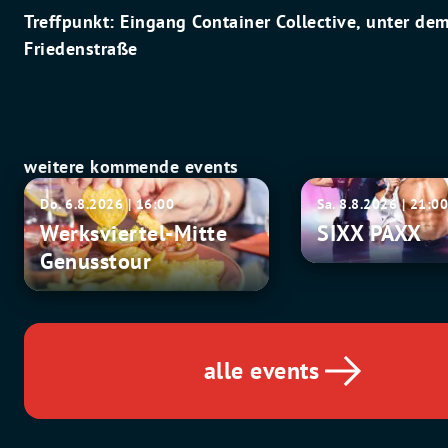
Treffpunkt: Eingang Container Collective, unter dem
Friedenstraße
weitere kommende events
Werksviertel-
SIXX
Do. 6.8.2026 | 16:00
Sa. 8.8.2026 | 21:0
Mitte
PAXX
Werksviertel-Mitte
SIXX PAXX
Genusstour
Genusstour
alle events