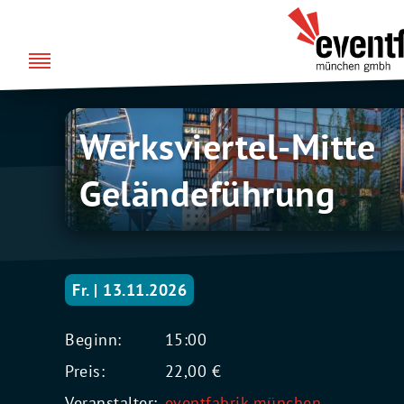
Zum
über uns
Eventfabrik
Inhalt
München
springen
Werksviertel-
Werksviertel-Mitte
Mitte
Geländeführung
Geländeführung
Fr. | 13.11.2026
Beginn:
15:00
Preis:
22,00 €
Veranstalter:
eventfabrik münchen