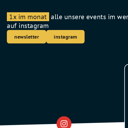
1x im monat
alle unsere events im we
auf instagram
newsletter
instagram