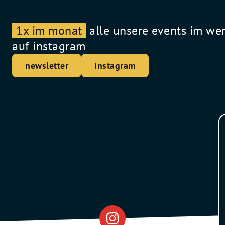
1x im monat
alle unsere events im we
auf instagram
newsletter
instagram