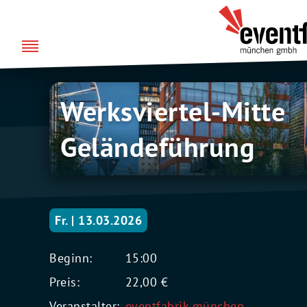
Zum
über uns
Eventfabrik
Inhalt
München
springen
Werksviertel-
Werksviertel-Mitte
Mitte
Geländeführung
Geländeführung
Fr. | 13.03.2026
Beginn:
15:00
Preis:
22,00 €
Veranstalter:
eventfabrik münchen