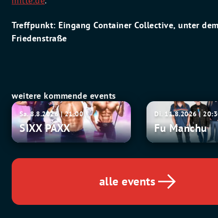
mitte.de
.
Treffpunkt: Eingang Container Collective, unter dem
Friedenstraße
weitere kommende events
SIXX
Fu
Sa. 8.8.2026 | 21:00
Di. 11.8.2026 | 20:
PAXX
Manchu
SIXX PAXX
Fu Manchu
alle events