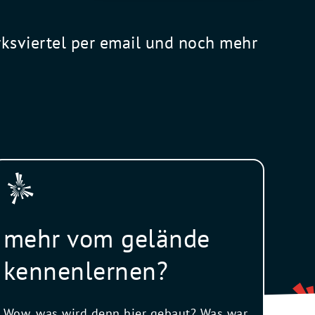
rksviertel per email und noch mehr
mehr vom gelände
kennenlernen?
Wow, was wird denn hier gebaut? Was war