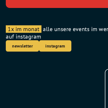
1x im monat
alle unsere events im we
auf instagram
newsletter
instagram