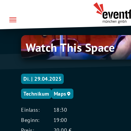
Zum
über uns
Eventfabrik
Inhalt
München
springen
Watch
Watch This Space
This
Space
Di. | 29.04.2025
Technikum
Maps
Einlass:
18:30
Beginn:
19:00
Preis:
20,00 €