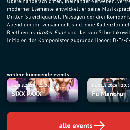
Übereinanderschichten, Ineinander-Verweben, Verfr
moderner Elemente entwickelt er seine Musiksprache
Dritten Streichquartett Passagen der drei Komponi
Abend um ihn versammelt sind: eine Kadenzformel
Beethovens
Großer Fuge
und das von Schostakowits
Initialen des Komponisten zugrunde liegen: D-Es-C-H.
weitere kommende events
SIXX
Fu
Sa. 8.8.2026 | 21:00
Di. 11.8.2026 | 20:
PAXX
Manchu
SIXX PAXX
Fu Manchu
alle events