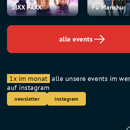
PAXX
Manchu
SIXX PAXX
Fu Manchu
alle events
1x im monat
alle unsere events im we
auf instagram
newsletter
instagram