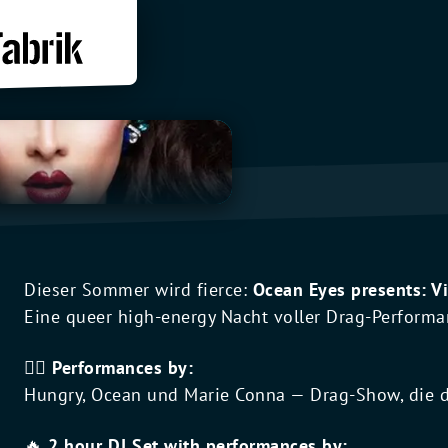
Dieser Sommer wird fierce:
Ocean Eyes presents: Vi
Eine queer high-energy Nacht voller Drag-Performa
👯‍♀️
Performances by:
Hungry, Ocean und Marie Conna — Drag-Show, die 
🔥
2 hour DJ Set with performances by: