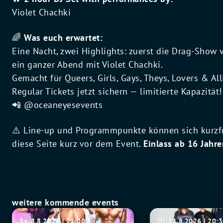
Violet Chachki
🌈
Was euch erwartet:
Eine Nacht, zwei Highlights: zuerst die Drag-Show
ein ganzer Abend mit Violet Chachki.
Gemacht für Queers, Girls, Gays, Theys, Lovers & Alli
Regular Tickets jetzt sichern — limitierte Kapazität!
📲 @oceaneyesevents
⚠️ Line-up und Programmpunkte können sich kurzfri
diese Seite kurz vor dem Event.
Einlass ab 16 Jahre
weitere kommende events
SIXX
Fu
Sa. 8.8.2026 | 21:00
Di. 11.8.2026 | 20: