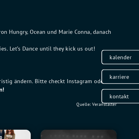
 von Hungry, Ocean und Marie Conna, danach
es. Let’s Dance until they kick us out!
kalender
karriere
stig ändern. Bitte checkt Instagram oder
n!
kontakt
Quelle: Veranstalter
Tito
30