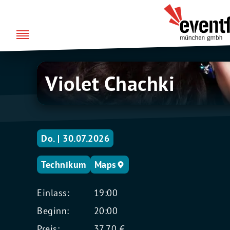
Zum
über uns
Eventfabrik
Inhalt
München
springen
Violet
Violet Chachki
Chachki
Do. | 30.07.2026
Technikum
Maps
Einlass:
19:00
Beginn:
20:00
Preis:
37,70 €