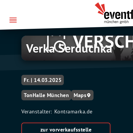
Zum
über uns
Eventfabrik
Inhalt
München
springen
Verka Serduchka
Fr. | 14.03.2025
TonHalle München
Maps
Veranstalter:
Kontramarka.de
zur vorverkaufsstelle