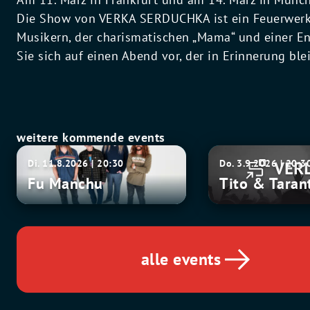
Die Show von VERKA SERDUCHKA ist ein Feuerwerk 
Musikern, der charismatischen „Mama“ und einer Ene
Sie sich auf einen Abend vor, der in Erinnerung ble
weitere kommende events
Fu
Tito
Di. 11.8.2026 | 20:30
Do. 3.9.2026 | 20:3
Manchu
&
Fu Manchu
Tito & Taran
Tarantula
alle events