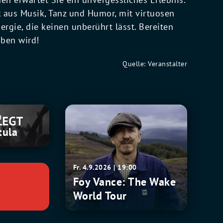
aus Musik, Tanz und Humor, mit virtuosen
rgie, die keinen unberührt lässt. Bereiten
iben wird!
Quelle: Veranstalter
Foy
0
Vance:
tula
The
Wake
World
Fr. 4.9.2026 | 19:00
Tour
Foy Vance: The Wake
World Tour