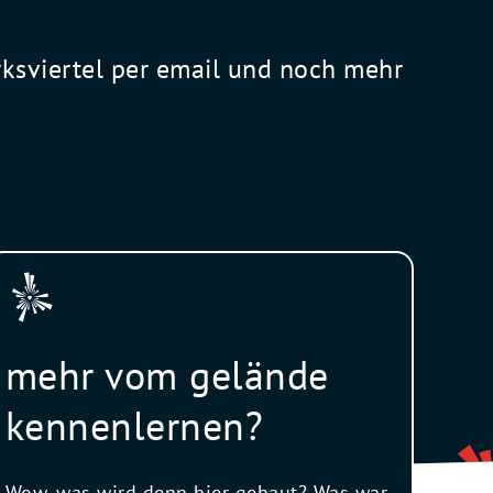
rksviertel per email und noch mehr
mehr vom gelände
kennenlernen?
Wow, was wird denn hier gebaut? Was war