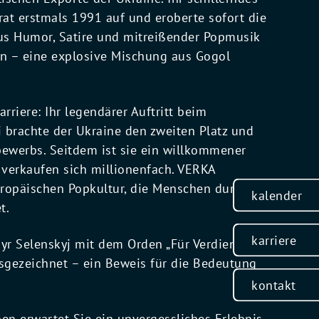
trat erstmals 1991 auf und eroberte sofort die
aus Humor, Satire und mitreißender Popmusik
 – eine explosive Mischung aus Gogol
iere: Ihr legendärer Auftritt beim
 brachte der Ukraine den zweiten Platz und
ewerbs. Seitdem ist sie ein willkommener
 verkaufen sich millionenfach. VERKA
ropäischen Popkultur, die Menschen durch
kalender
t.
karriere
r Selenskyj mit dem Orden „Für Verdienste“
sgezeichnet – ein Beweis für die Bedeutung
kontakt
n erwartet Sie ein unvergessliches Erlebnis.