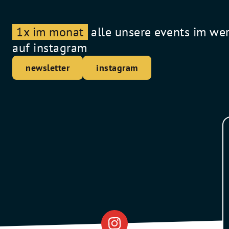
1x im monat
alle unsere events im we
auf instagram
newsletter
instagram