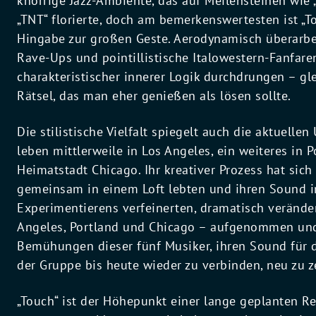
knorrige Jazz-Ambiente, das auf Meilensteinen wie 
„TNT“ florierte, doch am bemerkenswertesten ist „T
Hingabe zur großen Geste. Aerodynamisch überarbe
Rave-Ups und pointillistische Italowestern-Fanfaren
charakteristischer innerer Logik durchdrungen – gl
Rätsel, das man eher genießen als lösen sollte.
Die stilistische Vielfalt spiegelt auch die aktuell
leben mittlerweile in Los Angeles, ein weiteres in 
Heimatstadt Chicago. Ihr kreativer Prozess hat sich 
gemeinsam in einem Loft lebten und ihren Sound
Experimentierens verfeinerten, dramatisch veränder
Angeles, Portland und Chicago – aufgenommen und
Bemühungen dieser fünf Musiker, ihren Sound für die
der Gruppe bis heute wieder zu verbinden, neu zu z
„Touch“ ist der Höhepunkt einer lange geplanten Re