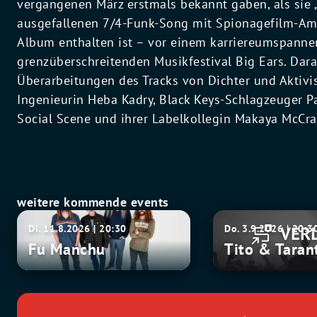
vergangenen März erstmals bekannt gaben, als sie 
ausgefallenen 7/4-Funk-Song mit Spionagefilm-Amb
Album enthalten ist – vor einem karriereumspanne
grenzüberschreitenden Musikfestival Big Ears. Dara
Überarbeitungen des Tracks von Dichter und Aktivis
Ingenieurin Heba Kadry, Black Keys-Schlagzeuger P
Social Scene und ihrer Labelkollegin Makaya McCra
weitere kommende events
Fu
Tito
Di. 11.8.2026 | 20:30
Do. 3.9.2026 | 20:3
Manchu
&
Fu Manchu
Tito & Taran
Tarantula