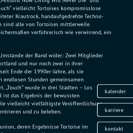
„Millions Now Living Will Never Die“ und
ouch“ vielleicht Tortoises kompromisslose
iteter Krautrock, handaufgedrehte Techno-
 sind alle von Tortoises mittlerweile
eichermaßen verführerisch wie verwirrend, ein
en Umstände der Band wider: Zwei Mitglieder
Portland und nur noch zwei in ihrer
seit Ende der 1990er-Jahre, als sie
 in endlosen Stunden gemeinsamen
t. „Touch“ wurde in drei Städten – Los
kalender
 ist das Ergebnis der bewussten
 vielleicht vielfältigste Veröffentlichung
karriere
entrieren und zu beleben.
union, deren Ergebnisse Tortoise im
kontakt