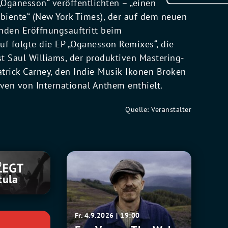
„Oganesson“ veröffentlichten – „einen
iente“ (New York Times), der auf dem neuen
nden Eröffnungsauftritt beim
uf folgte die EP „Oganesson Remixes“, die
t Saul Williams, der produktiven Mastering-
atrick Carney, den Indie-Musik-Ikonen Broken
ven von International Anthem enthielt.
Quelle: Veranstalter
Foy
0
Vance:
tula
The
Wake
World
Fr. 4.9.2026 | 19:00
Tour