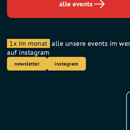
alle events
1x im monat
alle unsere events im we
auf instagram
newsletter
instagram