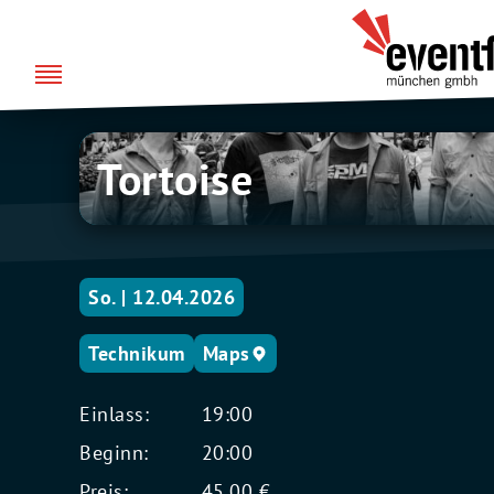
Zum
über uns
Eventfabrik
Inhalt
München
springen
Tortoise
Tortoise
So. | 12.04.2026
Technikum
Maps
Einlass:
19:00
Beginn:
20:00
Preis:
45,00 €