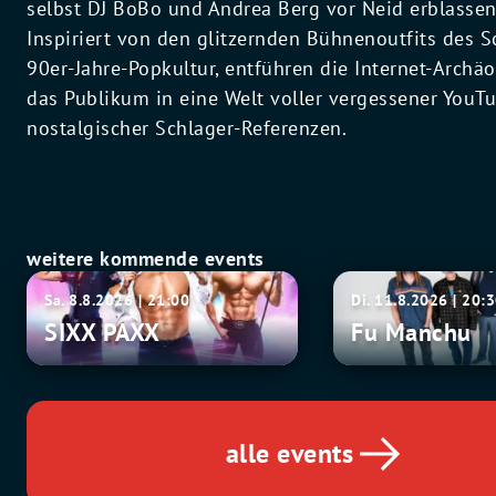
selbst DJ BoBo und Andrea Berg vor Neid erblasse
Inspiriert von den glitzernden Bühnenoutfits des S
90er-Jahre-Popkultur, entführen die Internet-Archä
das Publikum in eine Welt voller vergessener YouT
nostalgischer Schlager-Referenzen.
weitere kommende events
SIXX
Fu
Sa. 8.8.2026 | 21:00
Di. 11.8.2026 | 20:
PAXX
Manchu
SIXX PAXX
Fu Manchu
alle events