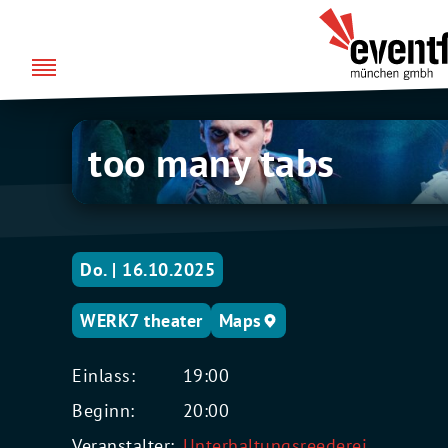
Zum
über uns
Eventfabrik
Inhalt
München
springen
too
too many tabs
many
tabs
Do. | 16.10.2025
WERK7 theater
Maps
Einlass:
19:00
Beginn:
20:00
Veranstalter:
Unterhaltungsreederei