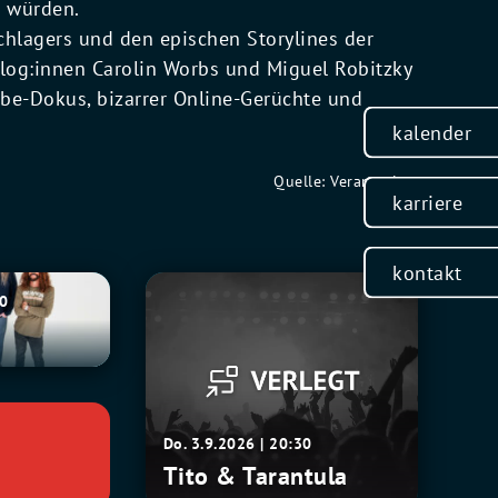
n würden.
chlagers und den epischen Storylines der
olog:innen Carolin Worbs und Miguel Robitzky
ube-Dokus, bizarrer Online-Gerüchte und
kalender
Quelle: Veranstalter
karriere
kontakt
Tito
30
&
Tarantula
Do. 3.9.2026 | 20:30
Tito & Tarantula