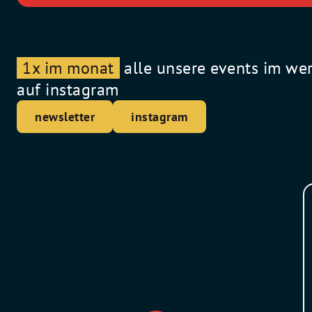
1x im monat
alle unsere events im we
auf instagram
newsletter
instagram