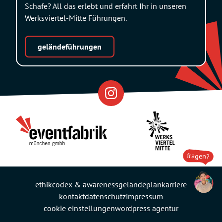
Schafe? All das erlebt und erfahrt Ihr in unseren
Werksviertel-Mitte Führungen.
geländeführungen
Eventfabrik
Partner
fragen?
ethikcodex & awareness
geländeplan
karriere
kontakt
datenschutz
impressum
cookie einstellungen
wordpress agentur