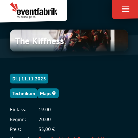
Zum
Eventfabrik
Inhalt
München
springen
The
The Kiffness
Kiffness
Di. | 11.11.2025
Technikum
Maps
Einlass:
19:00
Beginn:
20:00
Preis:
35,00 €