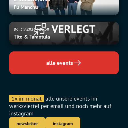
Manchu
Fu Manchu
Tito
Do. 3.9.2026 | 20:30
&
Tito & Tarantula
Tarantula
alle events
1x im monat
alle unsere events im
werksviertel per email und noch mehr auf
instagram
newsletter
instagram