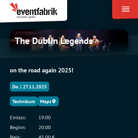
Zum
Eventfabrik
Inhalt
München
springen
The
The Dublin Legends
Dublin
Legends
on the road again 2025!
Do. | 27.11.2025
Technikum
Maps
Einlass:
19:00
Beginn:
20:00
Preis:
45,00 €