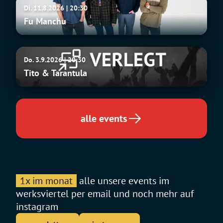
Fu
Di. 11.8.2026 | 20:30
Manchu
Fu Manchu
Tito
Do. 3.9.2026 | 20:30
&
Tito & Tarantula
Tarantula
alle events
1x im monat
alle unsere events im
werksviertel per email und noch mehr auf
instagram