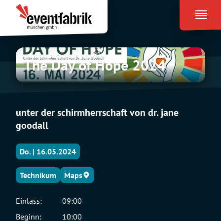
Zum
Eventfabrik
Inhalt
München
springen
The
The Day of Hope 2024
Day
of
Hope
2024
unter der schirmherrschaft von dr. jane
goodall
Do. | 16.05.2024
Technikum
Maps
Einlass:
09:00
Beginn:
10:00