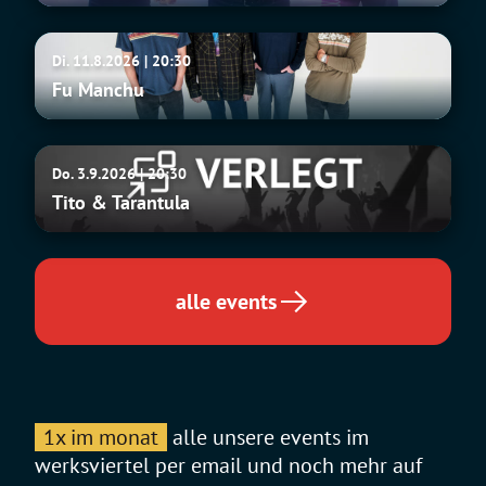
Fu
Di. 11.8.2026 | 20:30
Manchu
Fu Manchu
Tito
Do. 3.9.2026 | 20:30
&
Tito & Tarantula
Tarantula
alle events
1x im monat
alle unsere events im
werksviertel per email und noch mehr auf