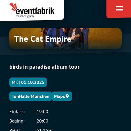
Zum
Eventfabrik
Inhalt
München
springen
The
The Cat Empire
Cat
Empire
birds in paradise album tour
Mi. | 01.10.2025
TonHalle München
Maps
Einlass:
19:00
Beginn:
20:00
Preis:
51,15 €