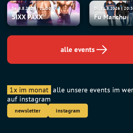
SIXX
Fu
Sa. 8.8.2026 | 21:00
Di. 11.8.2026 | 20:
PAXX
Manchu
SIXX PAXX
Fu Manchu
alle events
1x im monat
alle unsere events im we
auf instagram
newsletter
instagram