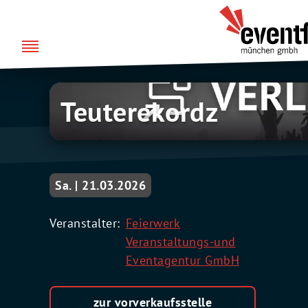
Zum
über uns
Eventfabrik
Inhalt
München
springen
Teuterekordz
Sa. | 21.03.2026
Veranstalter:
Feierwerk
Veranstaltungs-und
Eventagentur GmbH
zur vorverkaufsstelle