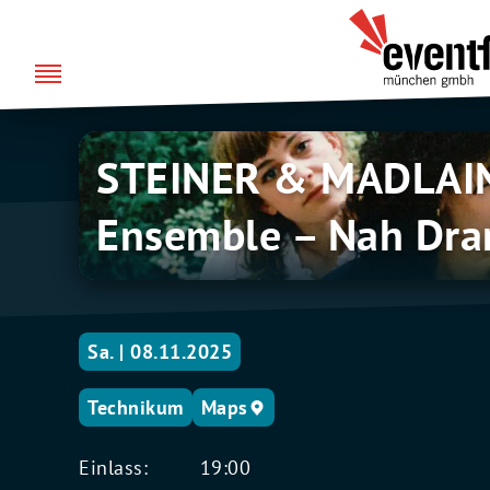
Zum
über uns
Eventfabrik
Inhalt
München
springen
STEINER
STEINER & MADLAIN
&
MADLAINA
Ensemble – Nah Dra
mit
Ensemble
–
Nah
Dran
Sa. | 08.11.2025
Technikum
Maps
Einlass:
19:00