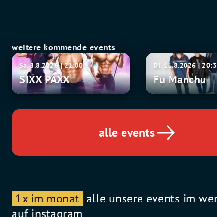
weitere kommende events
SIXX
Fu
Sa. 8.8.2026 | 21:00
Di. 11.8.2026 | 20:
PAXX
Manchu
SIXX PAXX
Fu Manchu
alle events
1x im monat
alle unsere events im we
auf instagram