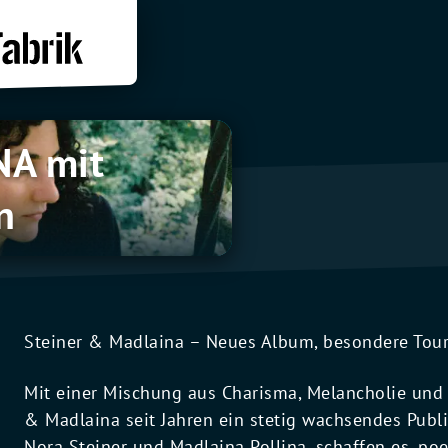
A mit
n
Steiner & Madlaina – Neues Album, besondere Tou
Mit einer Mischung aus Charisma, Melancholie und 
& Madlaina seit Jahren ein stetig wachsendes Publ
Nora Steiner und Madlaina Pollina, schaffen es, p