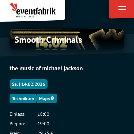
Zum
Eventfabrik
Inhalt
München
springen
Smooth
Smooth Criminals
Criminals
the music of michael jackson
Sa. | 14.02.2026
Technikum
Maps
Einlass:
18:00
Beginn:
19:00
Preis:
29,25 €