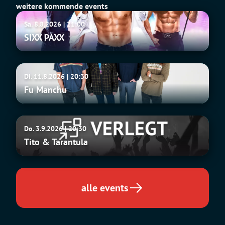
weitere kommende events
SIXX
Sa. 8.8.2026 | 21:00
PAXX
SIXX PAXX
Fu
Di. 11.8.2026 | 20:30
Manchu
Fu Manchu
Tito
Do. 3.9.2026 | 20:30
&
Tito & Tarantula
Tarantula
alle events