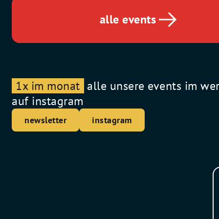
alle events
1x im monat
alle unsere events im we
auf instagram
newsletter
instagram