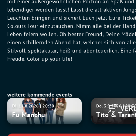
mit einer außergewöhnlichen Portion an Spaß und 
lebendiger werden lässt! Lasst die attraktiven Ju
Leuchten bringen und sichert Euch jetzt Eure Ticket
Colours Tour einzutauchen. Nimm alle bei der Hand
Leben feiern wollen. Ob bester Freund, Deine Mädel
einen schillernden Abend hat, welcher sich von a
Stilvoll, spektakulär, heiß und abenteuerlich. Eine
Freude. Color up your life!
weitere kommende events
Fu
Tito
Di. 11.8.2026 | 20:30
Do. 3.9.2026 | 20:3
Manchu
&
Fu Manchu
Tito & Taran
Tarantula