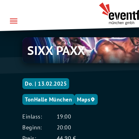
Zum
über uns
Eventfabrik
Inhalt
München
springen
SIXX
SIXX PAXX
PAXX
Do. | 13.02.2025
TonHalle München
Maps
Einlass:
19:00
Beginn:
20:00
Preis:
44,90 €