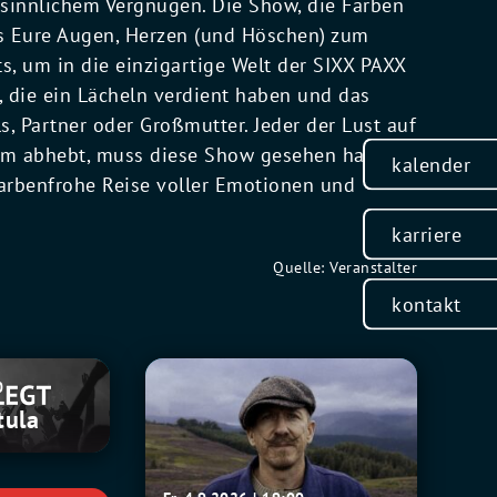
sinnlichem Vergnügen. Die Show, die Farben
ngs Eure Augen, Herzen (und Höschen) zum
s, um in die einzigartige Welt der SIXX PAXX
, die ein Lächeln verdient haben und das
s, Partner oder Großmutter. Jeder der Lust auf
llem abhebt, muss diese Show gesehen haben!
kalender
 farbenfrohe Reise voller Emotionen und
karriere
Quelle: Veranstalter
kontakt
Foy
0
Vance:
tula
The
Wake
World