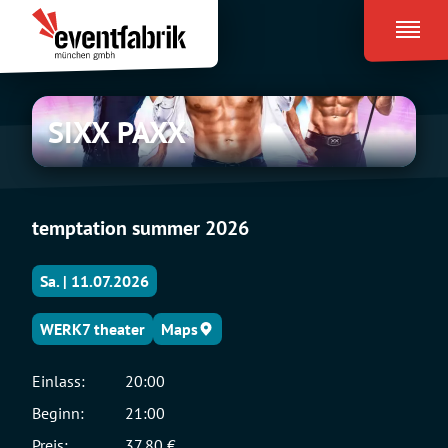
Zum
Eventfabrik
Inhalt
München
springen
SIXX
SIXX PAXX
PAXX
temptation summer 2026
Sa. | 11.07.2026
WERK7 theater
Maps
Einlass:
20:00
Beginn:
21:00
Preis:
37,80 €