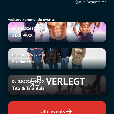
Quelle: Veranstalter
weitere kommende events
SIXX
Sa. 8.8.2026 | 21:00
PAXX
SIXX PAXX
Fu
Di. 11.8.2026 | 20:30
Manchu
Fu Manchu
Tito
Do. 3.9.2026 | 20:30
&
Tito & Tarantula
Tarantula
alle events