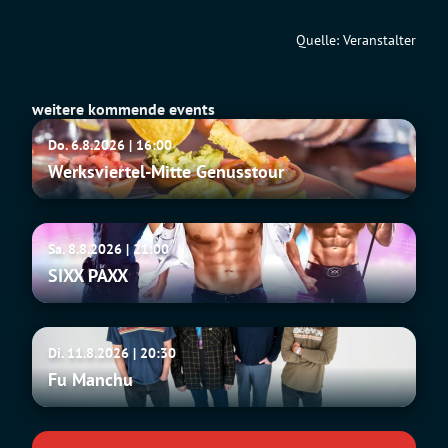
Quelle: Veranstalter
weitere kommende events
Werksviertel-
Do. 6.8.2026 | 16:00
Mitte
Werksviertel-Mitte Genusstour
Genusstour
SIXX
Sa. 8.8.2026 | 21:00
PAXX
SIXX PAXX
Fu
Di. 11.8.2026 | 20:30
Manchu
Fu Manchu